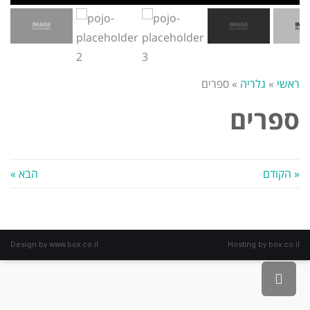
ראשי
»
גלריה
»
ספרים
ספרים
« הקודם
הבא »
Design by
www.box.co.il
Hosting by
box.co.il
גלילה
לראש
העמוד